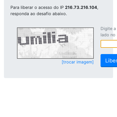
Para liberar o acesso
do IP
216.73.216.104
,
responda ao desafio abaixo.
Digite 
lado no
[trocar imagem]